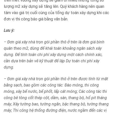
trên mét vuông xây dựng sẽ giảm đi nhiều nhưng tổng số
lượng m2 xây dựng sẽ tăng lên. Quý khách hàng nên quan
tâm vào giá trị cuối cùng của tổng dự toán xây dựng khi các
đơn vị thi công báo giá bằng văn bản.
Lưu ý:
– Đơn giá xây nhà trọn gói phần thô ở trên là đơn giá bình
quân theo m2, dùng để khái toán khoảng ngân sách xây
dựng. Để tính toán chi phí xây dựng một cách chính xác,
cần dựa trên bản vẽ kỹ thuật để lập Dự toán chi phí xây
dựng.
– Đơn giá xây nhà trọn gói phần thô ở trên được tính từ mặt
bằng sạch, bao gồm các công tác: Đào móng, thi công
móng, xây bể nước, bể phốt, lấp cát móng; Các công tác thi
công bê tông cốt thép cột, dầm, sàn, thang bộ, hố pit tháng
máy; Xây tường bao, tường ngăn, bậc thang bộ, tường thang
máy; Thi công hệ thống đường điện, nước ngầm đến các vị