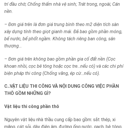
trí đầu chờ; Chống thấm nhà vệ sinh; Trát trong, ngoài; Cán
nền.
– Đơn giá trên là đơn giá trung bình theo m2 diện tích sàn
xây dựng tính theo giọt gianh mái. Đã bao gồm phần móng,
bể nước, bể phốt ngầm. Không tách riêng ban công, sân
thượng…
– Đơn giá trên không bao gồm phần gia cố đất nền (Cọc
khoan nhồi, cọc bê tông hoặc cọc tre…nếu có) và các chi phí
biện pháp thi công (Chống văng, ép cừ…nếu có).
C..VẬT LIỆU THI CÔNG VÀ NỘI DUNG CÔNG VIỆC PHẦN
THÔ GỒM NHỮNG GÌ?
Vật liệu thi công phần thô
Nguyên vật liệu nhà thầu cung cấp bao gồm: sắt thép, xi
măng, cát sỏi, dây điện âm, đường ống nước, gạch, bê tông,