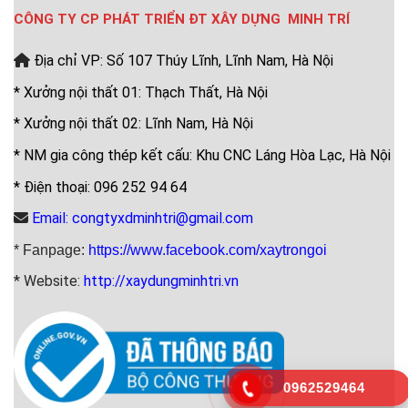
CÔNG TY CP PHÁT TRIỂN ĐT XÂY DỰNG MINH TRÍ
Địa chỉ VP: Số 107 Thúy Lĩnh, Lĩnh Nam, Hà Nội
* Xưởng nội thất 01: Thạch Thất, Hà Nội
* Xưởng nội thất 02: Lĩnh Nam, Hà Nội
* NM gia công thép kết cấu: Khu CNC Láng Hòa Lạc, Hà Nội
* Điện thoại: 096 252 94 64
Email: congtyxdminhtri@gmail.com
* Fanpage:
https://www.facebook.com/xaytrongoi
* Website:
http://xaydungminhtri.vn
0962529464