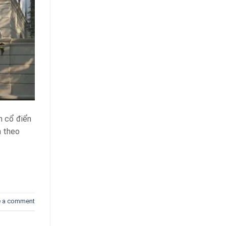
n cổ điển
n theo
e a comment