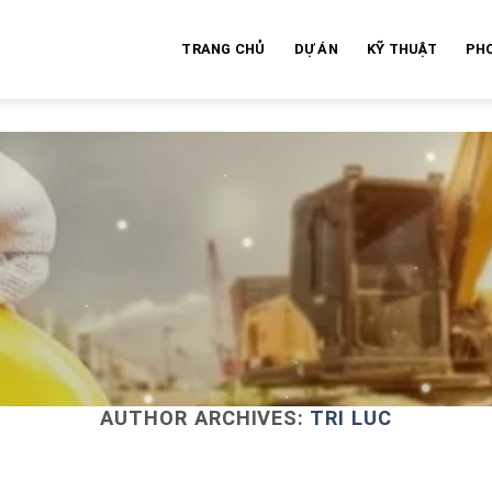
TRANG CHỦ
DỰ ÁN
KỸ THUẬT
PH
AUTHOR ARCHIVES:
TRI LUC