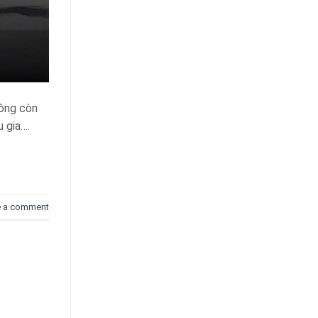
hông còn
u gia….
e a comment