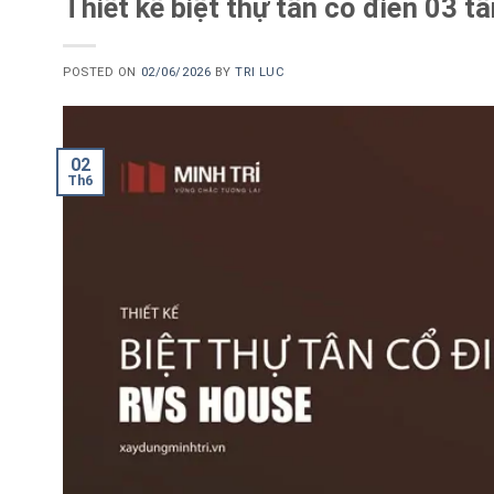
Thiết kế biệt thự tân cổ điển 03 
POSTED ON
02/06/2026
BY
TRI LUC
02
Th6