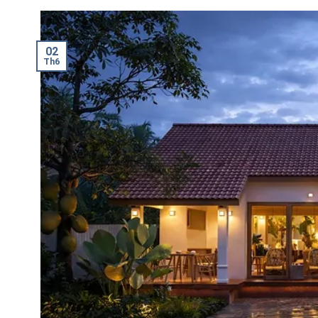
02
Th6