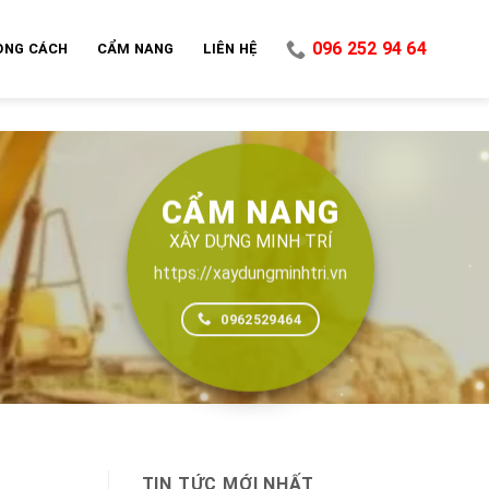
096 252 94 64
ONG CÁCH
CẨM NANG
LIÊN HỆ
CẨM NANG
XÂY DỰNG MINH TRÍ
https://xaydungminhtri.vn
0962529464
TIN TỨC MỚI NHẤT