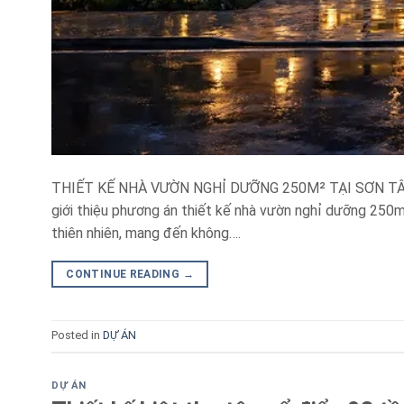
THIẾT KẾ NHÀ VƯỜN NGHỈ DƯỠNG 250M² TẠI SƠN TÂY 
giới thiệu phương án thiết kế nhà vườn nghỉ dưỡng 250m²
thiên nhiên, mang đến không….
CONTINUE READING
→
Posted in
DỰ ÁN
DỰ ÁN