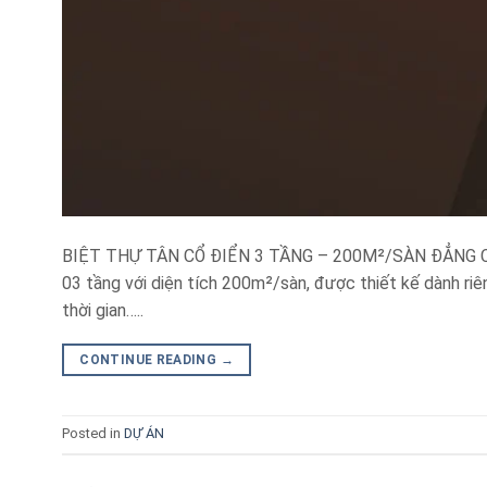
BIỆT THỰ TÂN CỔ ĐIỂN 3 TẦNG – 200M²/SÀN ĐẲNG CẤP T
03 tầng với diện tích 200m²/sàn, được thiết kế dành riê
thời gian…..
CONTINUE READING
→
Posted in
DỰ ÁN