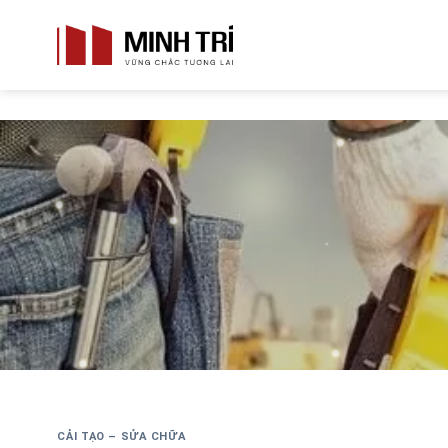
Skip
to
content
CẢI TẠO – SỬA CHỮA