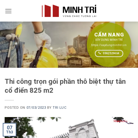
Skip
to
content
CẨM NANG
XÂY DỰNG MINH TRÍ
https://xaydungminhtri.vn
0962529464
Thi công trọn gói phần thô biệt thự tân
cổ điển 825 m2
POSTED ON
07/03/2023
BY
TRI LUC
07
Th3