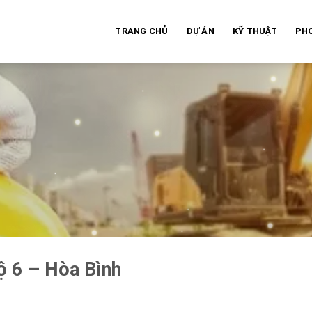
TRANG CHỦ
DỰ ÁN
KỸ THUẬT
PH
ộ 6 – Hòa Bình