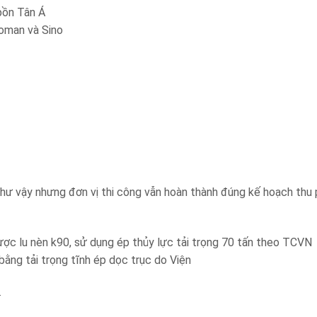
 bồn Tân Á
Roman và Sino
như vậy nhưng đơn vị thi công vẫn hoàn thành đúng kế hoạch thu 
ợc lu nèn k90, sử dụng ép thủy lực tải trọng 70 tấn theo TCVN
ng tải trọng tĩnh ép dọc trục do Viện
.