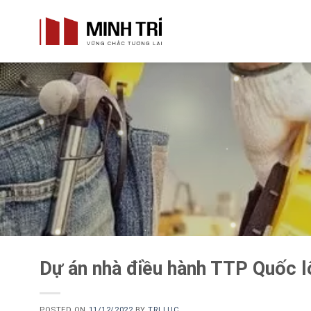
Skip
to
content
Dự án nhà điều hành TTP Quốc l
POSTED ON
11/12/2022
BY
TRI LUC