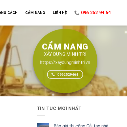
096 252 94 64
ONG CÁCH
CẨM NANG
LIÊN HỆ
CẨM NANG
XÂY DỰNG MINH TRÍ
https://xaydungminhtri.vn
0962529464
TIN TỨC MỚI NHẤT
Báo giá thi công Cải tạo nhà