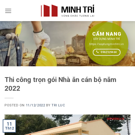
Skip
to
content
CẨM NANG
XÂY DỰNG MINH TRÍ
https://xaydungminhtri.vn
0962529464
Thi công trọn gói Nhà ăn cán bộ năm
2022
POSTED ON
11/12/2022
BY
TRI LUC
11
Th12