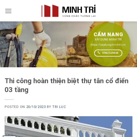
Skip
to
content
CẨM NANG
XÂY DỰNG MINH TRÍ
https://xaydungminhtri.vn
0962529464
Thi công hoàn thiện biệt thự tân cổ điển
03 tầng
POSTED ON
20/10/2023
BY
TRI LUC