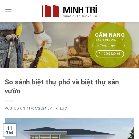
Skip
to
content
CẨM NANG
XÂY DỰNG MINH TRÍ
https://xaydungminhtri.vn
0962529464
So sánh biệt thự phố và biệt thự sân
vườn
POSTED ON
11/04/2024
BY
TRI LUC
11
Th4