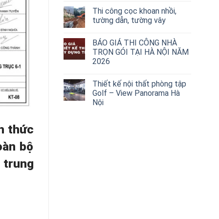
Thi công cọc khoan nhồi,
tường dẫn, tường vây
BÁO GIÁ THI CÔNG NHÀ
TRỌN GÓI TẠI HÀ NỘI NĂM
2026
Thiết kế nội thất phòng tập
Golf – View Panorama Hà
Nội
nh thức
oàn bộ
p trung