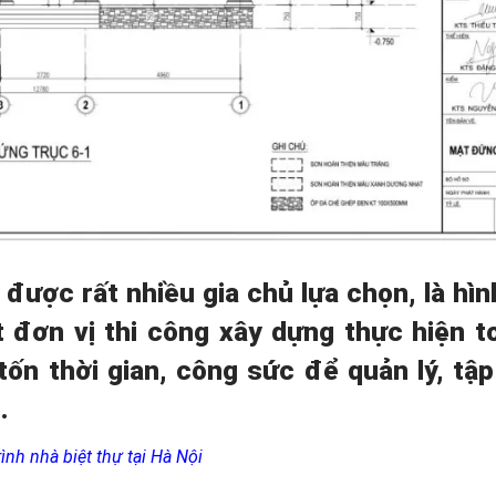
 được rất nhiều gia chủ lựa chọn,
là hì
t đơn vị thi công xây dựng thực hiện t
ốn thời gian, công sức để quản lý
, tậ
h
.
ình nhà biệt thự tại Hà Nội