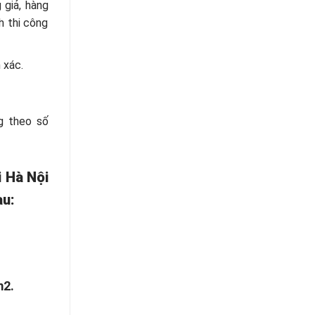
 giả, hàng
h thi công
 xác.
g theo số
i Hà Nội
au:
m2.