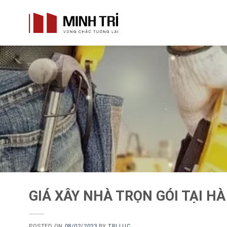
Skip
to
content
GIÁ XÂY NHÀ TRỌN GÓI TẠI HÀ
POSTED ON
08/02/2023
BY
TRI LUC