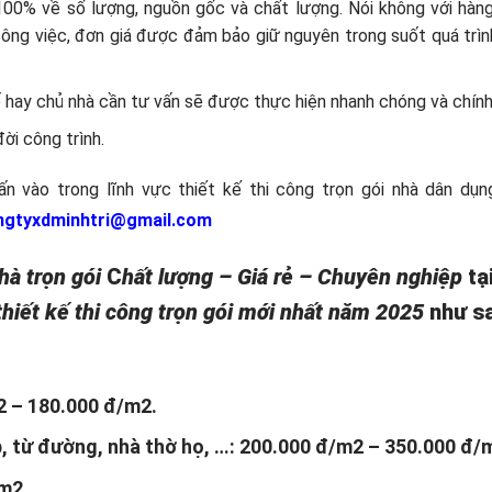
00% về số lượng, nguồn gốc và chất lượng. Nói không với hàng
công việc, đơn giá được đảm bảo giữ nguyên trong suốt quá trìn
ố hay chủ nhà cần tư vấn sẽ được thực hiện nhanh chóng và chính
đời công trình.
n vào trong lĩnh vực thiết kế thi công trọn gói nhà dân dụn
ngtyxdminhtri@gmail.com
hà
trọn gói
C
hất lượng – Giá rẻ – Chuyên nghiệp
tạ
thiết kế thi công
trọn gói
mới nhất năm 2025
như s
2 – 180.000 đ/m2.
b, từ đường, nhà thờ họ, …: 200.000 đ/m2 – 350.000 đ/
/m2.