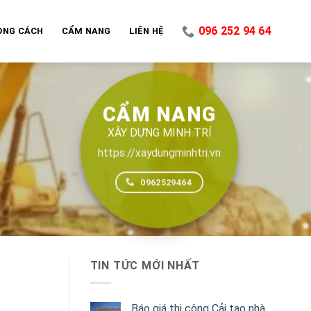
096 252 94 64
ONG CÁCH
CẨM NANG
LIÊN HỆ
CẨM NANG
XÂY DỰNG MINH TRÍ
https://xaydungminhtri.vn
0962529464
TIN TỨC MỚI NHẤT
Báo giá thi công Cải tạo nhà