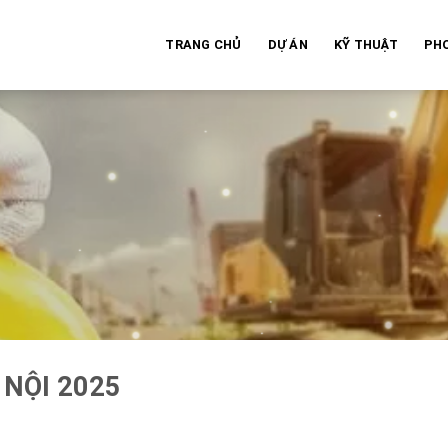
TRANG CHỦ
DỰ ÁN
KỸ THUẬT
PH
 NỘI 2025